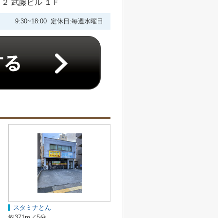
２ 武藤ビル １Ｆ
9:30~18:00 定休日:毎週水曜日
スタミナとん
約371m／5分