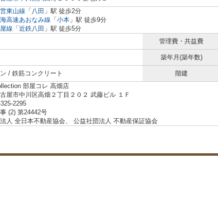
営東山線
「
八田
」駅 徒歩2分
海高速あおなみ線
「
小本
」駅 徒歩9分
屋線
「
近鉄八田
」駅 徒歩5分
管理費・共益費
築年月(築年数)
ン / 鉄筋コンクリート
階建
ollection 部屋コレ 高畑店
古屋市中川区高畑２丁目２０２ 武藤ビル １Ｆ
-325-2295
 (2) 第24442号
法人 全日本不動産協会、 公益社団法人 不動産保証協会