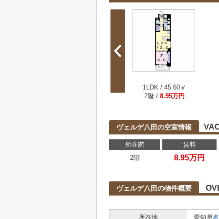
-
1LDK / 45.60㎡
2階 /
8.95万円
VA
ヴェルデ八田の空室情報
所在階
賃料
8.95万円
2階
OV
ヴェルデ八田の物件概要
所在地
愛知県
名