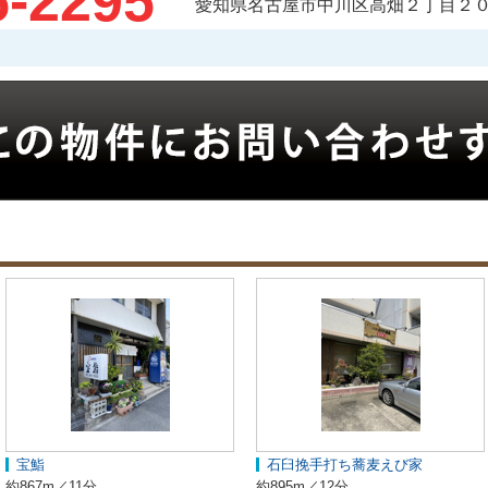
5-2295
愛知県名古屋市中川区高畑２丁目２０
宝鮨
石臼挽手打ち蕎麦えび家
約867m／11分
約895m／12分