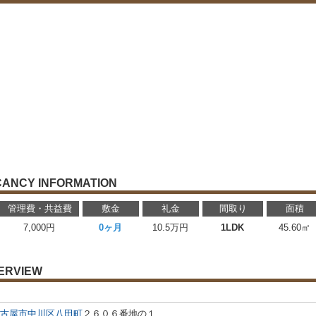
CANCY INFORMATION
管理費・共益費
敷金
礼金
間取り
面積
7,000円
0ヶ月
10.5万円
1LDK
45.60㎡
ERVIEW
古屋市中川区
八田町
２６０６番地の１