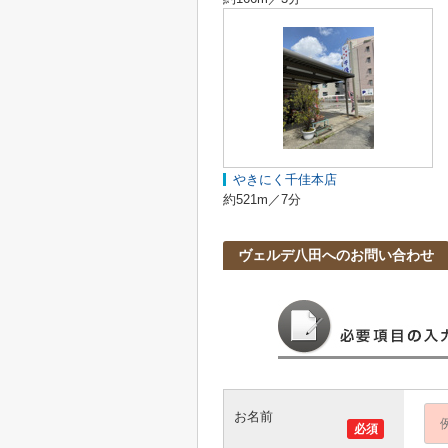
やきにく千佳本店
約521m／7分
ヴェルデ八田へのお問い合わせ
お名前
必須