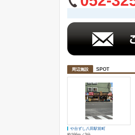
052-32
SPOT
周辺施設
や台ずし八田駅前町
約166m／3分