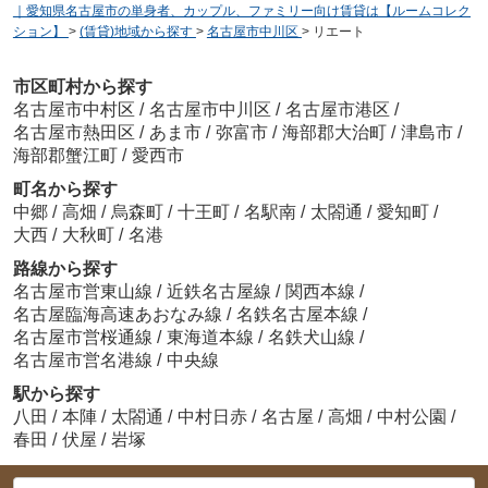
｜愛知県名古屋市の単身者、カップル、ファミリー向け賃貸は【ルームコレク
ション】
>
(賃貸)地域から探す
>
名古屋市中川区
>
リエート
市区町村から探す
名古屋市中村区
/
名古屋市中川区
/
名古屋市港区
/
名古屋市熱田区
/
あま市
/
弥富市
/
海部郡大治町
/
津島市
/
海部郡蟹江町
/
愛西市
町名から探す
中郷
/
高畑
/
烏森町
/
十王町
/
名駅南
/
太閤通
/
愛知町
/
大西
/
大秋町
/
名港
路線から探す
名古屋市営東山線
/
近鉄名古屋線
/
関西本線
/
名古屋臨海高速あおなみ線
/
名鉄名古屋本線
/
名古屋市営桜通線
/
東海道本線
/
名鉄犬山線
/
名古屋市営名港線
/
中央線
駅から探す
八田
/
本陣
/
太閤通
/
中村日赤
/
名古屋
/
高畑
/
中村公園
/
春田
/
伏屋
/
岩塚