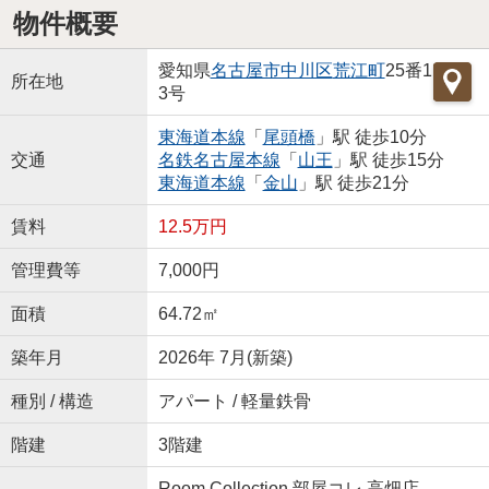
物件概要
愛知県
名古屋市中川区
荒江町
25番1
所在地
3号
東海道本線
「
尾頭橋
」駅 徒歩10分
交通
名鉄名古屋本線
「
山王
」駅 徒歩15分
東海道本線
「
金山
」駅 徒歩21分
賃料
12.5万円
管理費等
7,000円
面積
64.72㎡
築年月
2026年 7月(新築)
種別 / 構造
アパート / 軽量鉄骨
階建
3階建
Room Collection 部屋コレ 高畑店