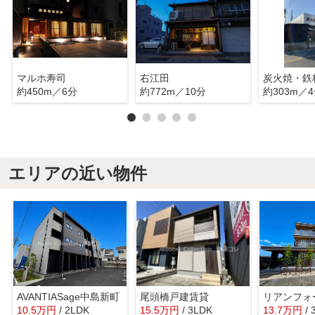
マルホ寿司
右江田
約450m／6分
約772m／10分
約303m／
エリアの近い物件
AVANTIASage中島新町
尾頭橋戸建賃貸
リアンフォ
10.5
万
円
/ 2LDK
15.5
万
円
/ 3LDK
13.7
万
円
/