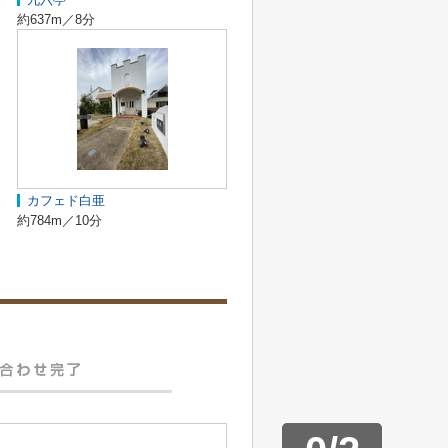
約637m／8分
カフェド白亜
約784m／10分