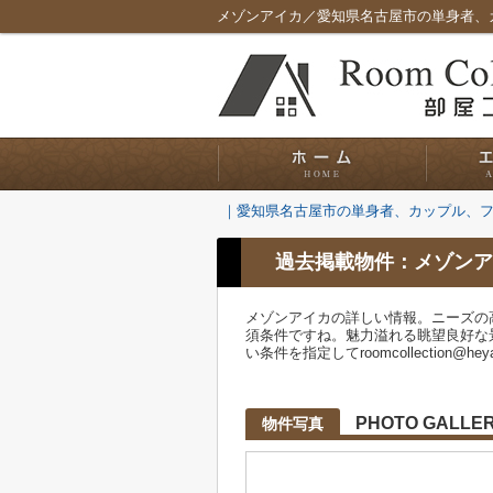
メゾンアイカ／愛知県名古屋市の単身者、
｜愛知県名古屋市の単身者、カップル、
過去掲載物件：メゾンア
メゾンアイカの詳しい情報。ニーズの
須条件ですね。魅力溢れる眺望良好な
い条件を指定してroomcollection@he
PHOTO GALLE
物件写真