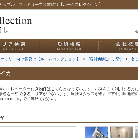
カップル、ファミリー向け賃貸は【ルームコレクション】
営
ファミリー向け賃貸は【ルームコレクション】
>
(賃貸)地域から探す
>
名
イカ
高いエレベーター付き物件はこちらとなっています。バスをよく利用する方に
景色を一望できるエリアがございます。当社スタッフが名古屋市中川区地域
yakore.co.jpまでご連絡ください。
RY