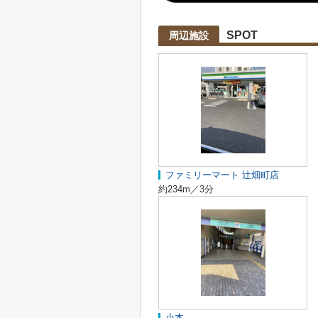
SPOT
周辺施設
ファミリーマート 辻畑町店
約234m／3分
小本