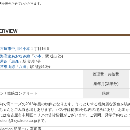
状を優先させていただきます。
ERVIEW
古屋市中川区
小本
１丁目16-6
海高速あおなみ線
「
小本
」駅 徒歩2分
屋線
「
烏森
」駅 徒歩7分
営東山線
「
八田
」駅 徒歩10分
管理費・共益費
築年月(築年数)
ン / 鉄筋コンクリート
階建
内で高ニーズの2018年築の物件となります。うっとりする程綺麗な景色を
ちゃんとごみ置き場もあります。バス停は徒歩3分以内の場所にあり、お出か
には名古屋市中川区エリアの賃貸情報がございます。ご質問、見学予約などはお気軽に
lection@heyakore.co.jpまで。
ollection 部屋コレ 高畑店