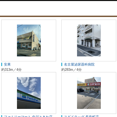
安果
名古屋泌尿器科病院
約313m／4分
約283m／4分
ファミリーマート 中川ときわ店
スギドラッグ 長良町店