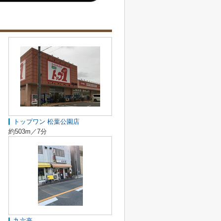
トップワン 松葉公園店
約503m／7分
九六亭