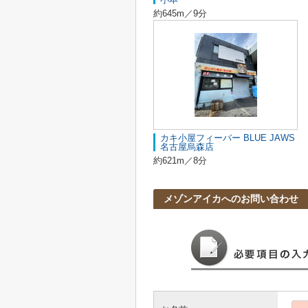
約645m／9分
カキ小屋フィーバー BLUE JAWS
名古屋烏森店
約621m／8分
メゾンアイカへのお問い合わせ