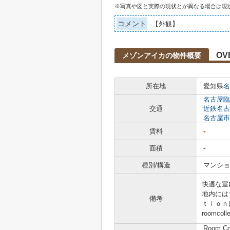
※写真や図と実際の現状とが異なる場合は現
コメント
【外観】
OV
メゾンアイカの物件概要
所在地
愛知県
名
名古屋臨
交通
近鉄名古
名古屋市
賃料
-
面積
-
種別/構造
マンショ
快適な室
地内には
備考
ｔｉｏｎ
roomcol
Room C