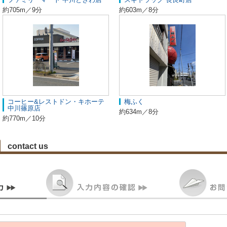
約705m／9分
約603m／8分
コーヒー&レストドン・キホーテ
梅ふく
中川篠原店
約634m／8分
約770m／10分
contact us