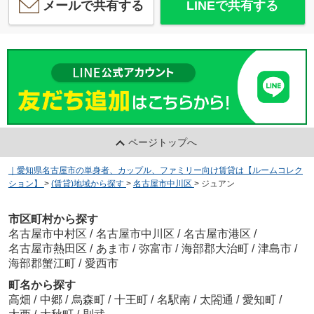
メールで共有する
LINEで共有する
ページトップへ
｜愛知県名古屋市の単身者、カップル、ファミリー向け賃貸は【ルームコレク
ション】
>
(賃貸)地域から探す
>
名古屋市中川区
>
ジュアン
市区町村から探す
名古屋市中村区
/
名古屋市中川区
/
名古屋市港区
/
名古屋市熱田区
/
あま市
/
弥富市
/
海部郡大治町
/
津島市
/
海部郡蟹江町
/
愛西市
町名から探す
高畑
/
中郷
/
烏森町
/
十王町
/
名駅南
/
太閤通
/
愛知町
/