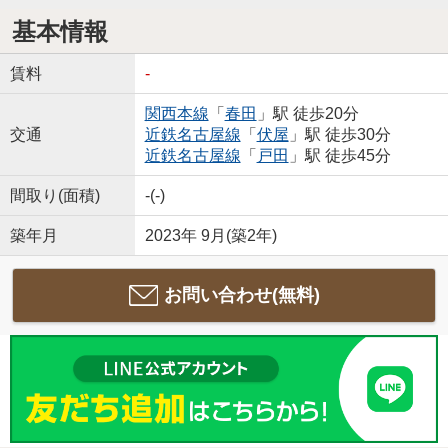
基本情報
賃料
-
関西本線
「
春田
」駅 徒歩20分
交通
近鉄名古屋線
「
伏屋
」駅 徒歩30分
近鉄名古屋線
「
戸田
」駅 徒歩45分
間取り(面積)
-(-)
築年月
2023年 9月(築2年)
お問い合わせ(無料)