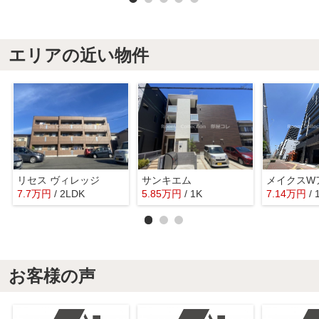
エリアの近い物件
リセス ヴィレッジ
サンキエム
7.7
万
円
/ 2LDK
5.85
万
円
/ 1K
7.14
万
円
/
お客様の声