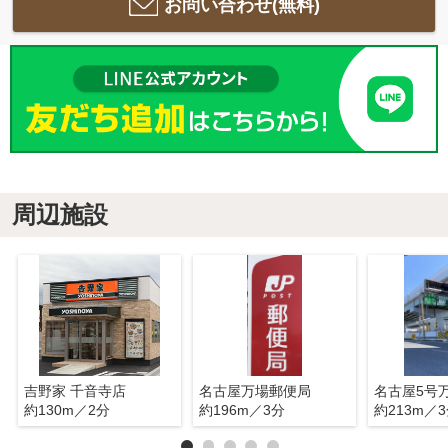
お問い合わせ(無料)
周辺施設
吉野家 千音寺店
名古屋万場郵便局
約130m／2分
約196m／3分
約213m／