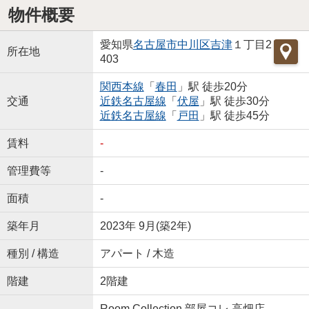
物件概要
愛知県
名古屋市中川区
吉津
１丁目2
所在地
403
関西本線
「
春田
」駅 徒歩20分
交通
近鉄名古屋線
「
伏屋
」駅 徒歩30分
近鉄名古屋線
「
戸田
」駅 徒歩45分
賃料
-
管理費等
-
面積
-
築年月
2023年 9月(築2年)
種別 / 構造
アパート / 木造
階建
2階建
Room Collection 部屋コレ 高畑店