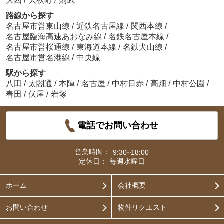
大西
/
大秋町
/
則武
路線から探す
名古屋市営東山線
/
近鉄名古屋線
/
関西本線
/
名古屋臨海高速あおなみ線
/
名鉄名古屋本線
/
名古屋市営桜通線
/
東海道本線
/
名鉄犬山線
/
名古屋市営名港線
/
中央線
駅から探す
八田
/
太閤通
/
本陣
/
名古屋
/
中村日赤
/
高畑
/
中村公園
/
春田
/
伏屋
/
岩塚
電話でお問い合わせ
営業時間：
9:30~18:00
定休日：
毎週水曜日
ホーム
会社概要
お問い合わせ
物件リクエスト