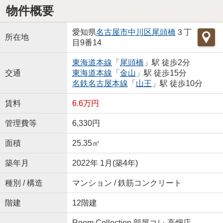
物件概要
愛知県
名古屋市中川区
尾頭橋
３丁
所在地
目9番14
東海道本線
「
尾頭橋
」駅 徒歩2分
交通
東海道本線
「
金山
」駅 徒歩15分
名鉄名古屋本線
「
山王
」駅 徒歩10分
賃料
6.6万円
管理費等
6,330円
面積
25.35㎡
築年月
2022年 1月(築4年)
種別 / 構造
マンション / 鉄筋コンクリート
階建
12階建
Room Collection 部屋コレ 高畑店