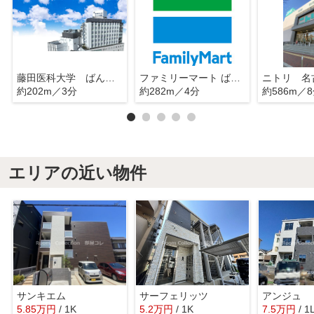
藤田医科大学 ばんたね病院
ファミリーマート ばんたね病院店
約202m／3分
約282m／4分
約586m／
エリアの近い物件
サンキエム
サーフェリッツ
アンジュ
5.85
万
円
/ 1K
5.2
万
円
/ 1K
7.5
万
円
/ 1