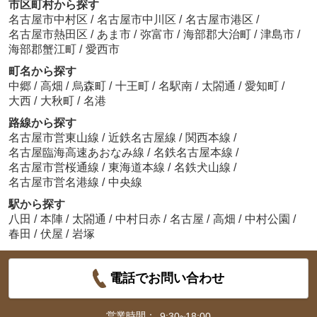
市区町村から探す
名古屋市中村区
/
名古屋市中川区
/
名古屋市港区
/
名古屋市熱田区
/
あま市
/
弥富市
/
海部郡大治町
/
津島市
/
海部郡蟹江町
/
愛西市
町名から探す
中郷
/
高畑
/
烏森町
/
十王町
/
名駅南
/
太閤通
/
愛知町
/
大西
/
大秋町
/
名港
路線から探す
名古屋市営東山線
/
近鉄名古屋線
/
関西本線
/
名古屋臨海高速あおなみ線
/
名鉄名古屋本線
/
名古屋市営桜通線
/
東海道本線
/
名鉄犬山線
/
名古屋市営名港線
/
中央線
駅から探す
八田
/
本陣
/
太閤通
/
中村日赤
/
名古屋
/
高畑
/
中村公園
/
春田
/
伏屋
/
岩塚
電話でお問い合わせ
営業時間：
9:30~18:00