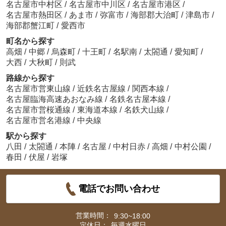
名古屋市中村区
/
名古屋市中川区
/
名古屋市港区
/
名古屋市熱田区
/
あま市
/
弥富市
/
海部郡大治町
/
津島市
/
海部郡蟹江町
/
愛西市
町名から探す
高畑
/
中郷
/
烏森町
/
十王町
/
名駅南
/
太閤通
/
愛知町
/
大西
/
大秋町
/
則武
路線から探す
名古屋市営東山線
/
近鉄名古屋線
/
関西本線
/
名古屋臨海高速あおなみ線
/
名鉄名古屋本線
/
名古屋市営桜通線
/
東海道本線
/
名鉄犬山線
/
名古屋市営名港線
/
中央線
駅から探す
八田
/
太閤通
/
本陣
/
名古屋
/
中村日赤
/
高畑
/
中村公園
/
春田
/
伏屋
/
岩塚
電話でお問い合わせ
営業時間：
9:30~18:00
定休日：
毎週水曜日