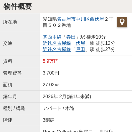
物件概要
愛知県
名古屋市中川区
西伏屋
２丁
所在地
目５０２番地
関西本線
「
春田
」駅 徒歩10分
交通
近鉄名古屋線
「
伏屋
」駅 徒歩12分
近鉄名古屋線
「
戸田
」駅 徒歩27分
賃料
5.9万円
管理費等
3,700円
面積
27.02㎡
築年月
2026年 2月(築1年未満)
種別 / 構造
アパート / 木造
階建
3階建
Room Collection 部屋コレ 高畑店