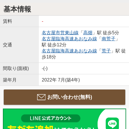
基本情報
賃料
-
名古屋市営東山線
「
高畑
」駅 徒歩5分
名古屋臨海高速あおなみ線
「
南荒子
」
交通
駅 徒歩12分
名古屋臨海高速あおなみ線
「
荒子
」駅 徒
歩18分
間取り(面積)
-(-)
築年月
2022年 7月(築4年)
お問い合わせ(無料)