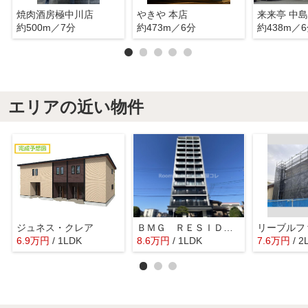
焼肉酒房極中川店
やきや 本店
来来亭 中
約500m／7分
約473m／6分
約438m／
エリアの近い物件
ジュネス・クレア
ＢＭＧ ＲＥＳＩＤＥＮＣＥ
6.9
万
円
/ 1LDK
8.6
万
円
/ 1LDK
7.6
万
円
/ 2