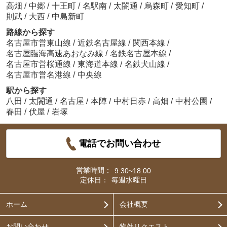
高畑
/
中郷
/
十王町
/
名駅南
/
太閤通
/
烏森町
/
愛知町
/
則武
/
大西
/
中島新町
路線から探す
名古屋市営東山線
/
近鉄名古屋線
/
関西本線
/
名古屋臨海高速あおなみ線
/
名鉄名古屋本線
/
名古屋市営桜通線
/
東海道本線
/
名鉄犬山線
/
名古屋市営名港線
/
中央線
駅から探す
八田
/
太閤通
/
名古屋
/
本陣
/
中村日赤
/
高畑
/
中村公園
/
春田
/
伏屋
/
岩塚
電話でお問い合わせ
営業時間：
9:30~18:00
定休日：
毎週水曜日
ホーム
会社概要
お問い合わせ
物件リクエスト