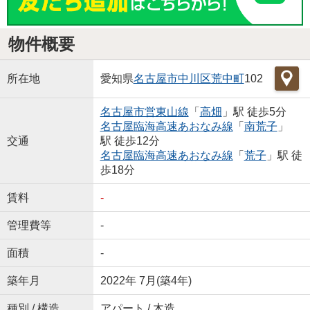
物件概要
所在地
愛知県
名古屋市中川区
荒中町
102
名古屋市営東山線
「
高畑
」駅 徒歩5分
名古屋臨海高速あおなみ線
「
南荒子
」
交通
駅 徒歩12分
名古屋臨海高速あおなみ線
「
荒子
」駅 徒
歩18分
賃料
-
管理費等
-
面積
-
築年月
2022年 7月(築4年)
種別 / 構造
アパート / 木造