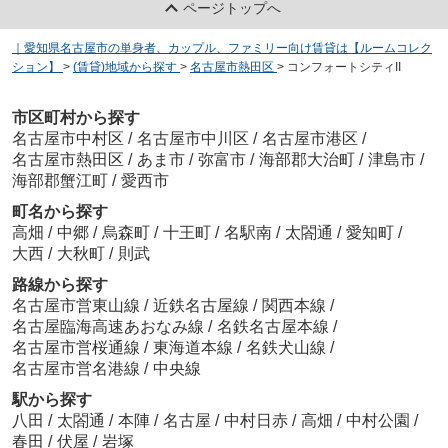
ページトップへ
｜愛知県名古屋市の単身者、カップル、ファミリー向け賃貸は【ルームコレク
ション】
>
(賃貸)地域から探す
>
名古屋市熱田区
>
コンフォートシティII
市区町村から探す
名古屋市中村区
/
名古屋市中川区
/
名古屋市港区
/
名古屋市熱田区
/
あま市
/
弥富市
/
海部郡大治町
/
津島市
/
海部郡蟹江町
/
愛西市
町名から探す
高畑
/
中郷
/
烏森町
/
十王町
/
名駅南
/
太閤通
/
愛知町
/
大西
/
大秋町
/
則武
路線から探す
名古屋市営東山線
/
近鉄名古屋線
/
関西本線
/
名古屋臨海高速あおなみ線
/
名鉄名古屋本線
/
名古屋市営桜通線
/
東海道本線
/
名鉄犬山線
/
名古屋市営名港線
/
中央線
駅から探す
八田
/
太閤通
/
本陣
/
名古屋
/
中村日赤
/
高畑
/
中村公園
/
春田
/
伏屋
/
岩塚