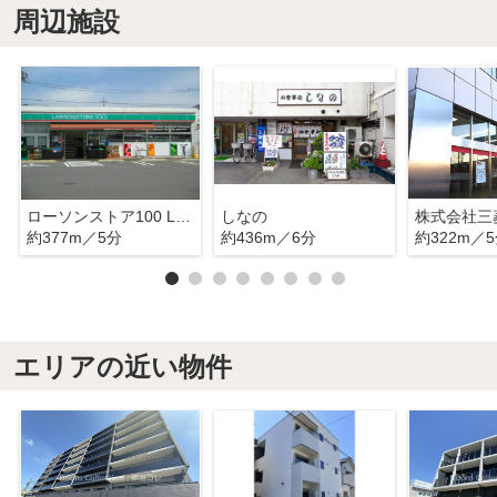
周辺施設
ローソンストア100 LS熱田六番町店
しなの
約377m／5分
約436m／6分
約322m／
エリアの近い物件