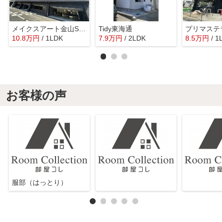
メイクスアート金山SOUTH
Tidy東海通
プリマステ
10.8
万
円
/ 1LDK
7.9
万
円
/ 2LDK
8.5
万
円
/ 1
お客様の声
服部（はっとり）