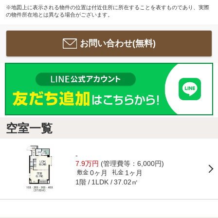
※地図上に表示される物件の位置は付近住所に所在することを表すものであり、実際
の物件所在地とは異なる場合がございます。
お問い合わせ(無料)
空室一覧
-
7.9万円
(管理費等：6,000円)
0ヶ月
1ヶ月
敷金
礼金
1階
37.02㎡
1LDK