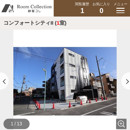
閲覧履歴
お気に入り
メニュー
1
0
コンフォートシティII (
1
室)
1 / 13