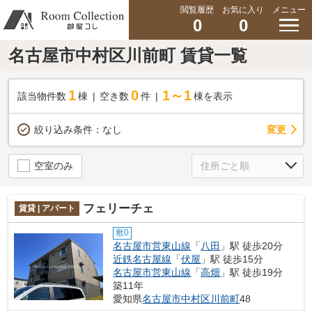
閲覧履歴
お気に入り
メニュー
0
0
名古屋市中村区川前町 賃貸一覧
1
0
1～1
該当物件数
棟
空き数
件
棟を表示
変更
絞り込み条件：
なし
空室のみ
フェリーチェ
賃貸 | アパート
敷0
名古屋市営東山線
「
八田
」駅 徒歩20分
近鉄名古屋線
「
伏屋
」駅 徒歩15分
名古屋市営東山線
「
高畑
」駅 徒歩19分
築11年
愛知県
名古屋市中村区
川前町
48