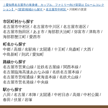
｜愛知県名古屋市の単身者、カップル、ファミリー向け賃貸は【ルームコレク
ション】
>
(賃貸)地域から探す
>
名古屋市中村区
>
川前町の賃貸
市区町村から探す
名古屋市中村区
/
名古屋市中川区
/
名古屋市港区
/
名古屋市熱田区
/
あま市
/
海部郡大治町
/
弥富市
/
津島市
/
海部郡蟹江町
/
愛西市
町名から探す
中郷
/
高畑
/
名駅南
/
太閤通
/
十王町
/
烏森町
/
大西
/
中島新町
/
則武
/
愛知町
路線から探す
名古屋市営東山線
/
近鉄名古屋線
/
関西本線
/
名古屋臨海高速あおなみ線
/
名鉄名古屋本線
/
名古屋市営桜通線
/
東海道本線
/
名鉄犬山線
/
名古屋市営名港線
/
中央線
駅から探す
八田
/
名古屋
/
本陣
/
太閤通
/
中村日赤
/
高畑
/
中村公園
/
春田
/
伏屋
/
岩塚