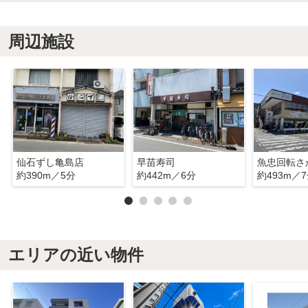
周辺施設
仙石ずし亀島店
早苗寿司
約390m／5分
約442m／6分
約493m／
エリアの近い物件