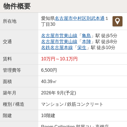
物件概要
愛知県
名古屋市中村区
則武本通
１
所在地
丁目30
名古屋市営東山線
「
亀島
」駅 徒歩5分
交通
名古屋市営東山線
「
本陣
」駅 徒歩8分
名鉄名古屋本線
「
栄生
」駅 徒歩10分
賃料
10万円～10.1万円
管理費等
6,500円
面積
40.39㎡
築年月
2026年 9月(予定)
種別 / 構造
マンション / 鉄筋コンクリート
階建
10階建
Room Collection 部屋コレ 高畑店