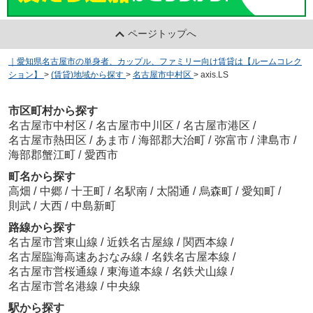
ページトップへ
｜愛知県名古屋市の単身者、カップル、ファミリー向け賃貸は【ルームコレク
ション】
>
(賃貸)地域から探す
>
名古屋市中村区
>
axis.LS
市区町村から探す
名古屋市中村区
/
名古屋市中川区
/
名古屋市港区
/
名古屋市熱田区
/
あま市
/
海部郡大治町
/
弥富市
/
津島市
/
海部郡蟹江町
/
愛西市
町名から探す
高畑
/
中郷
/
十王町
/
名駅南
/
太閤通
/
烏森町
/
愛知町
/
則武
/
大西
/
中島新町
路線から探す
名古屋市営東山線
/
近鉄名古屋線
/
関西本線
/
名古屋臨海高速あおなみ線
/
名鉄名古屋本線
/
名古屋市営桜通線
/
東海道本線
/
名鉄犬山線
/
名古屋市営名港線
/
中央線
駅から探す