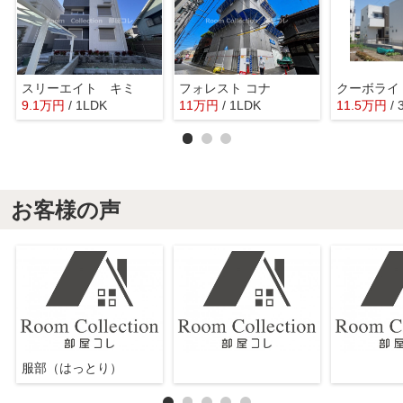
スリーエイト キミ
フォレスト コナ
クーボライ
9.1
万
円
/ 1LDK
11
万
円
/ 1LDK
11.5
万
円
/
お客様の声
服部（はっとり）