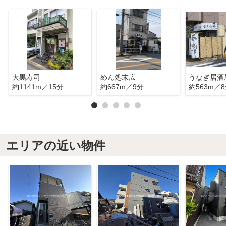
大黒寿司
めん処末広
うなぎ居酒
約1141m／15分
約667m／9分
約563m／
エリアの近い物件