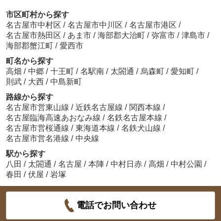
市区町村から探す
名古屋市中村区
/
名古屋市中川区
/
名古屋市港区
/
名古屋市熱田区
/
あま市
/
海部郡大治町
/
弥富市
/
津島市
/
海部郡蟹江町
/
愛西市
町名から探す
高畑
/
中郷
/
十王町
/
名駅南
/
太閤通
/
烏森町
/
愛知町
/
則武
/
大西
/
中島新町
路線から探す
名古屋市営東山線
/
近鉄名古屋線
/
関西本線
/
名古屋臨海高速あおなみ線
/
名鉄名古屋本線
/
名古屋市営桜通線
/
東海道本線
/
名鉄犬山線
/
名古屋市営名港線
/
中央線
駅から探す
八田
/
太閤通
/
名古屋
/
本陣
/
中村日赤
/
高畑
/
中村公園
/
春田
/
伏屋
/
岩塚
電話でお問い合わせ