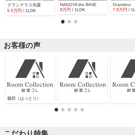
NAGOYA the BASE
Grandeur
グランテラス烏森
8
万
円
/ 1LDK
7.9
万
円
/ 1
5.5
万
円
/ 1LDK
お客様の声
服部（はっとり）
こだわり特集