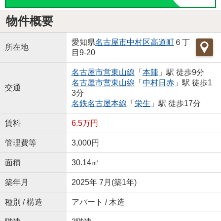
物件概要
愛知県
名古屋市中村区
高道町
６丁
所在地
目9-20
名古屋市営東山線
「
本陣
」駅 徒歩9分
名古屋市営東山線
「
中村日赤
」駅 徒歩1
交通
3分
名鉄名古屋本線
「
栄生
」駅 徒歩17分
賃料
6.5万円
管理費等
3,000円
面積
30.14㎡
築年月
2025年 7月(築1年)
種別 / 構造
アパート / 木造