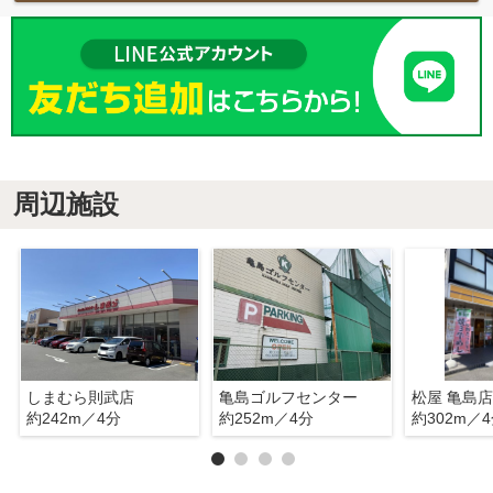
周辺施設
しまむら則武店
亀島ゴルフセンター
松屋 亀島店
約242m／4分
約252m／4分
約302m／