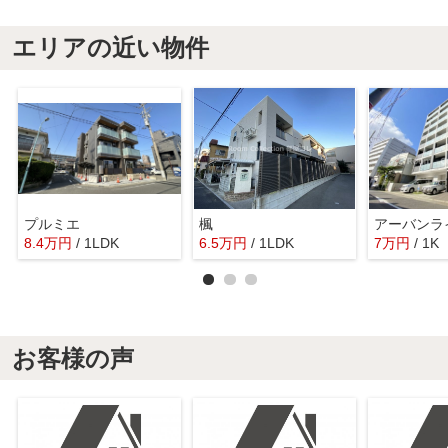
エリアの近い物件
プルミエ
楓
8.4
万
円
/ 1LDK
6.5
万
円
/ 1LDK
7
万
円
/ 1K
お客様の声