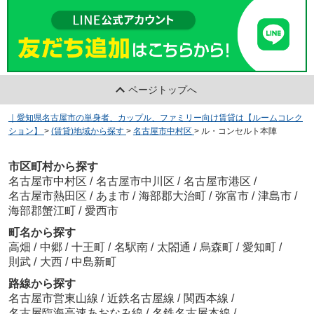
ページトップへ
｜愛知県名古屋市の単身者、カップル、ファミリー向け賃貸は【ルームコレク
ション】
>
(賃貸)地域から探す
>
名古屋市中村区
>
ル・コンセルト本陣
市区町村から探す
名古屋市中村区
/
名古屋市中川区
/
名古屋市港区
/
名古屋市熱田区
/
あま市
/
海部郡大治町
/
弥富市
/
津島市
/
海部郡蟹江町
/
愛西市
町名から探す
高畑
/
中郷
/
十王町
/
名駅南
/
太閤通
/
烏森町
/
愛知町
/
則武
/
大西
/
中島新町
路線から探す
名古屋市営東山線
/
近鉄名古屋線
/
関西本線
/
名古屋臨海高速あおなみ線
/
名鉄名古屋本線
/