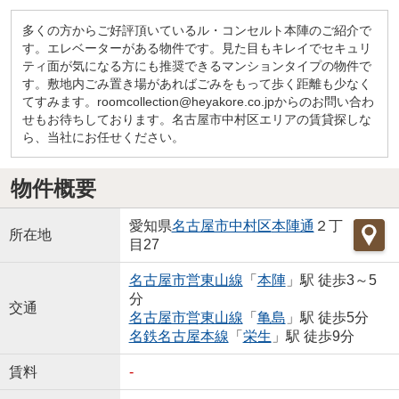
多くの方からご好評頂いているル・コンセルト本陣のご紹介で
す。エレベーターがある物件です。見た目もキレイでセキュリ
ティ面が気になる方にも推奨できるマンションタイプの物件で
す。敷地内ごみ置き場があればごみをもって歩く距離も少なく
てすみます。roomcollection@heyakore.co.jpからのお問い合わ
せもお待ちしております。名古屋市中村区エリアの賃貸探しな
ら、当社にお任せください。
物件概要
愛知県
名古屋市中村区
本陣通
２丁
所在地
目27
名古屋市営東山線
「
本陣
」駅 徒歩3～5
分
交通
名古屋市営東山線
「
亀島
」駅 徒歩5分
名鉄名古屋本線
「
栄生
」駅 徒歩9分
賃料
-