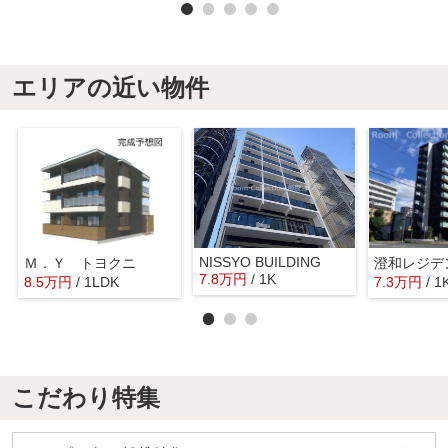
エリアの近い物件
NISSYO BUILDING
Ｍ．Ｙ トヨクニ
澄和レジデ
7.8
万
円
/ 1K
8.5
万
円
/ 1LDK
7.3
万
円
/ 1
こだわり特集