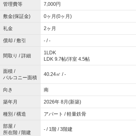
管理費等
7,000円
敷金(保証金)
0ヶ月(0ヶ月)
礼金
2ヶ月
償却 / 敷引
- / -
1LDK
間取り / 詳細
LDK 9.7帖
/
洋室 4.5帖
面積 /
40.24㎡ / -
バルコニー面積
向き
南
築年月
2026年 8月(新築)
種別 / 構造
アパート / 軽量鉄骨
部屋 /
- / 1階 / 3階建
所在階 / 階建