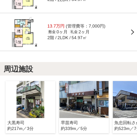
13.7万円
(管理費等：7,000円)
0ヶ月
2ヶ月
敷金
礼金
2階
54.97㎡
2LDK
周辺施設
大黒寿司
早苗寿司
約217m／3分
約339m／5分
約523m／