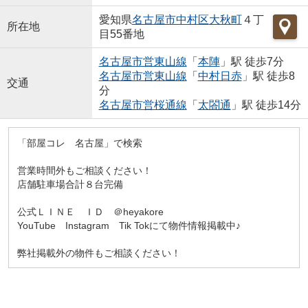
愛知県
名古屋市中村区
大秋町
４丁
所在地
目55番地
名古屋市営東山線
「
本陣
」駅 徒歩7分
名古屋市営東山線
「
中村日赤
」駅 徒歩8
交通
分
名古屋市営桜通線
「
太閤通
」駅 徒歩14分
「部屋コレ 名古屋」で検索
営業時間外もご相談ください！
店舗駐車場合計８台完備
公式ＬＩＮＥ ＩＤ ＠heyakore
YouTube Instagram Tik Tokにて物件情報掲載中♪
弊社掲載外の物件もご相談ください！