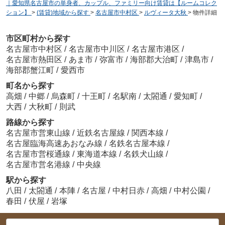
｜愛知県名古屋市の単身者、カップル、ファミリー向け賃貸は【ルームコレク
ション】
>
(賃貸)地域から探す
>
名古屋市中村区
>
ルヴィータ大秋
>
物件詳細
市区町村から探す
名古屋市中村区
/
名古屋市中川区
/
名古屋市港区
/
名古屋市熱田区
/
あま市
/
弥富市
/
海部郡大治町
/
津島市
/
海部郡蟹江町
/
愛西市
町名から探す
高畑
/
中郷
/
烏森町
/
十王町
/
名駅南
/
太閤通
/
愛知町
/
大西
/
大秋町
/
則武
路線から探す
名古屋市営東山線
/
近鉄名古屋線
/
関西本線
/
名古屋臨海高速あおなみ線
/
名鉄名古屋本線
/
名古屋市営桜通線
/
東海道本線
/
名鉄犬山線
/
名古屋市営名港線
/
中央線
駅から探す
八田
/
太閤通
/
本陣
/
名古屋
/
中村日赤
/
高畑
/
中村公園
/
春田
/
伏屋
/
岩塚