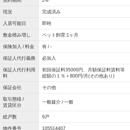
契約期間
2年
現況
完成済み
入居可能日
即時
敷金積み増し
ペット飼育:1ヶ月
保険加入 / 料金
有 / -
保証人代行義務
必加入
保証人代行利用
初回保証料35000円、月額保証料賃料等
料
総額の１％＋800円/月(その他あり)
保証会社
その他
取引態様 /
一般媒介 / 一般
賃貸区分
総戸数
9戸
物件番号
105514407